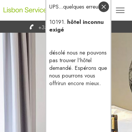
UPS...quelques erreurs
10191.
hôtel inconnu
Toog
+351 936 666 600
reservas@
exigé
men
désolé nous ne pouvons
pas trouver l’hôtel
demandé. Espérons que
nous pourrons vous
offrir
un encore mieux
.